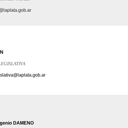
@laplata.gob.ar
IN
LEGISLATIVA
slativa@laplata.gob.ar
ugenio DAMENO