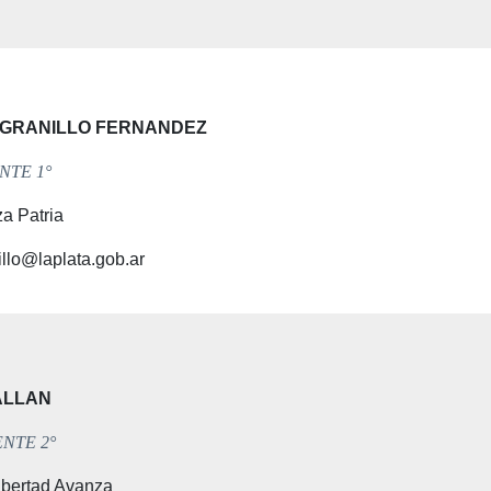
l GRANILLO FERNANDEZ
NTE 1°
a Patria
llo@laplata.gob.ar
 ALLAN
NTE 2°
ibertad Avanza