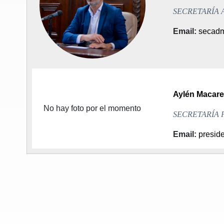
SECRETARÍA 
Email
:
secadm
Aylén Macar
No hay foto por el momento
SECRETARÍA 
Email
:
presid