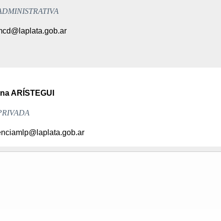
ADMINISTRATIVA
cd@laplata.gob.ar
ena ARÍSTEGUI
PRIVADA
enciamlp@laplata.gob.ar