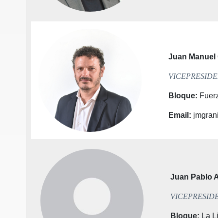
Juan Manue
VICEPRESIDE
Bloque
:
Fuerz
Email
:
jmgrani
Juan Pablo
VICEPRESIDE
Bloque
:
La L