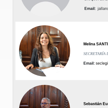
Email
:
jallan
Melina SANT
SECRETARÍA 
Email
:
seclegi
Sebastián E